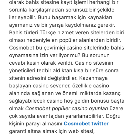
olarak bahis sitesine kayıt işlemi herhangi bir
sorunla karşılaşmadan sorunsuz bir şekilde
ilerleyebilir. Bunu başarmak için kaynakları
ayırmanız ve bir yarışa kaydolmanız gerekir.
Bahis türleri Türkçe hizmet veren sitelerden biri
olması nedeniyle en popüler alanlardan biridir.
Cosmobet bu çevrimiçi casino sitelerinde bahis
oynamasına izin veriliyor mu? Bu sorunun
cevabı kesin olarak verildi. Casino sitesinin
yöneticileri tedbir aldıktan kısa bir süre sonra
sitenin adresini değiştirdiler. Kazanmaya
başlayan casino severler, özellikle casino
alanında sağlanan ve önemli miktarda kazanç
sağlayabilecek casino hoş geldin bonusu başta
olmak
Cosmobet popüler casino oyunları
üzere
çok sayıda avantajdan yararlanabilirler. Doğru
kişinin parayı almasını
Cosmobet twitter
garanti altına almak için web sitesi,