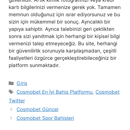
güvenlidir. Artık kimlik fotoğrafınızı veya kredi
kartı bilgilerinizi vermenize gerek yok. Tamamen
memnun olduğunuz için ısrar ediyorsunuz ve bu
sizin için mükemmel bir sonuç. Ayrıcalıklı bir
yapıya sahiptir. Ayrıca talebinizi geri çektikten
sonra sizi yanıltmak için herhangi bir kişisel bilgi
vermenizi talep etmeyeceğiz. Bu site, herhangi
bir güvenilirlik sorunuyla karşılaşmadan, çeşitli
faaliyetleri özgürce gerçekleştirebileceğiniz bir
platform sunmaktadır.
Kategoriler
Giriş
Etiketler
Cosmobet En İyi Bahis Platformu
,
Cosmobet
Twitter
Cosmobet Güncel
Cosmobet Spor Bahisleri