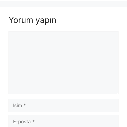
Yorum yapın
Yorum
İsim
E-
posta