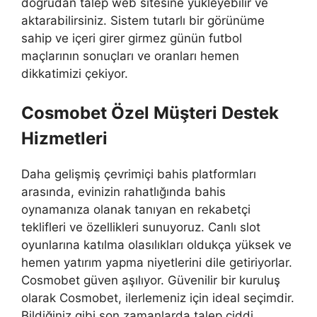
doğrudan talep web sitesine yükleyebilir ve
aktarabilirsiniz. Sistem tutarlı bir görünüme
sahip ve içeri girer girmez günün futbol
maçlarının sonuçları ve oranları hemen
dikkatimizi çekiyor.
Cosmobet Özel Müşteri Destek
Hizmetleri
Daha gelişmiş çevrimiçi bahis platformları
arasında, evinizin rahatlığında bahis
oynamanıza olanak tanıyan en rekabetçi
teklifleri ve özellikleri sunuyoruz. Canlı slot
oyunlarına katılma olasılıkları oldukça yüksek ve
hemen yatırım yapma niyetlerini dile getiriyorlar.
Cosmobet güven aşılıyor. Güvenilir bir kuruluş
olarak Cosmobet, ilerlemeniz için ideal seçimdir.
Bildiğiniz gibi son zamanlarda talep ciddi