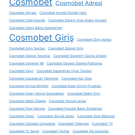
Cosmobet
Cosmobet Adresi
Cosmobet Altyapı
Cosmobet Anında Destek Hattı
Cosmobet Canlı Destek
Cosmobet Detaylı Oran Analiz Hizmeti
Cosmobet Geniş Bahis Kategorileri
Cosmobet Giriş
Cosmobet Giriş Adresi
Cosmobet Giriş Sayfası
Cosmobet Güncel Giriş
Cosmobet Güncel Yorumlar
Cosmobet Güvenilir Casino Siteleri
Cosmobet Güvenilir Mi
Cosmobet Güvenli Ödeme Platformu
Cosmobet Kayıt
Cosmobet Kazandıran Oyun Tüyoları
Cosmobet Kazandıran Tahminler
Cosmobet Kaç Oldu
Cosmobet Kişisel Bilgileri
Cosmobet Kolay Erişim Fırsatları
Cosmobet Kolay Yatırım Seçenekleri
Cosmobet Mobil Giriş
Cosmobet Mobil Ödeme
Cosmobet Oturum Açma
Cosmobet Para Yatırma
Cosmobet Popüler Bahis Stratejileri
Cosmobet Sitesi
Cosmobet Sosyal Adres
Cosmobet Spor Bahisleri
Cosmobet Standart Uygulama
Cosmobet Telegram
Cosmobet TV
Cosmobet Tv Yayını
Cosmobet Twitter
Cosmobet Vip Kuponlar