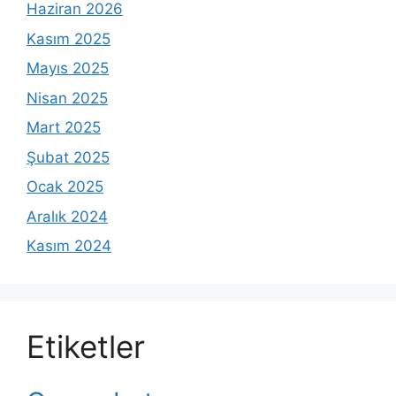
Haziran 2026
Kasım 2025
Mayıs 2025
Nisan 2025
Mart 2025
Şubat 2025
Ocak 2025
Aralık 2024
Kasım 2024
Etiketler