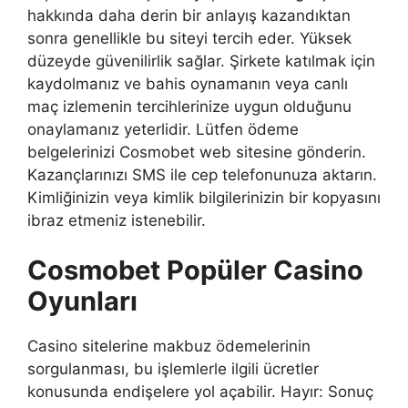
hakkında daha derin bir anlayış kazandıktan
sonra genellikle bu siteyi tercih eder. Yüksek
düzeyde güvenilirlik sağlar. Şirkete katılmak için
kaydolmanız ve bahis oynamanın veya canlı
maç izlemenin tercihlerinize uygun olduğunu
onaylamanız yeterlidir. Lütfen ödeme
belgelerinizi Cosmobet web sitesine gönderin.
Kazançlarınızı SMS ile cep telefonunuza aktarın.
Kimliğinizin veya kimlik bilgilerinizin bir kopyasını
ibraz etmeniz istenebilir.
Cosmobet Popüler Casino
Oyunları
Casino sitelerine makbuz ödemelerinin
sorgulanması, bu işlemlerle ilgili ücretler
konusunda endişelere yol açabilir. Hayır: Sonuç