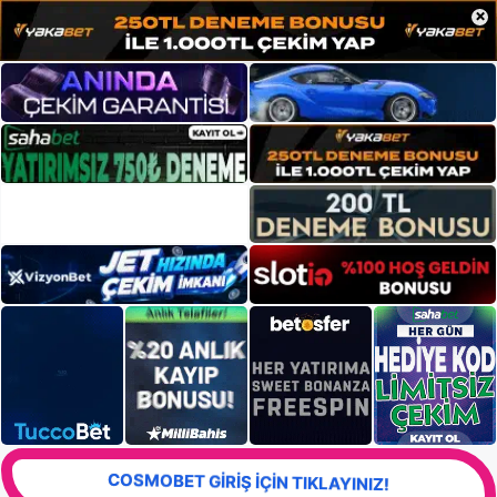
×
COSMOBET GİRİŞ İÇİN TIKLAYINIZ!