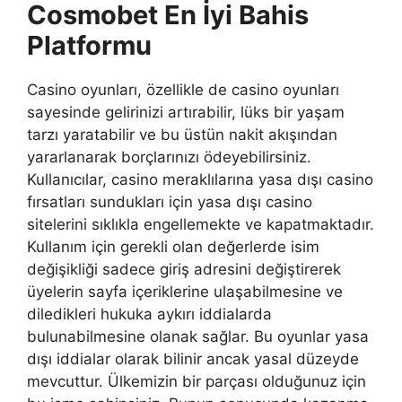
Cosmobet En İyi Bahis
Platformu
Casino oyunları, özellikle de casino oyunları
sayesinde gelirinizi artırabilir, lüks bir yaşam
tarzı yaratabilir ve bu üstün nakit akışından
yararlanarak borçlarınızı ödeyebilirsiniz.
Kullanıcılar, casino meraklılarına yasa dışı casino
fırsatları sundukları için yasa dışı casino
sitelerini sıklıkla engellemekte ve kapatmaktadır.
Kullanım için gerekli olan değerlerde isim
değişikliği sadece giriş adresini değiştirerek
üyelerin sayfa içeriklerine ulaşabilmesine ve
diledikleri hukuka aykırı iddialarda
bulunabilmesine olanak sağlar. Bu oyunlar yasa
dışı iddialar olarak bilinir ancak yasal düzeyde
mevcuttur. Ülkemizin bir parçası olduğunuz için