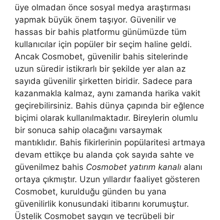
üye olmadan önce sosyal medya araştırması
yapmak büyük önem taşıyor. Güvenilir ve
hassas bir bahis platformu günümüzde tüm
kullanıcılar için popüler bir seçim haline geldi.
Ancak Cosmobet, güvenilir bahis sitelerinde
uzun süredir istikrarlı bir şekilde yer alan az
sayıda güvenilir şirketten biridir. Sadece para
kazanmakla kalmaz, aynı zamanda harika vakit
geçirebilirsiniz. Bahis dünya çapında bir eğlence
biçimi olarak kullanılmaktadır. Bireylerin olumlu
bir sonuca sahip olacağını varsaymak
mantıklıdır. Bahis fikirlerinin popülaritesi artmaya
devam ettikçe bu alanda çok sayıda sahte ve
güvenilmez bahis
Cosmobet yatırım kanalı
alanı
ortaya çıkmıştır. Uzun yıllardır faaliyet gösteren
Cosmobet, kurulduğu günden bu yana
güvenilirlik konusundaki itibarını korumuştur.
Üstelik Cosmobet saygın ve tecrübeli bir