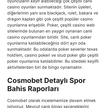
oyuncuların keyif alabileceği çok çeşitli canlı
casino oyunları sunmaktadır. Sitenin üyeleri,
diğerlerinin yanı sıra blackjack, rulet, bakara ve
dragon kaplan gibi çok çeşitli popüler casino
oyunlarına erişebilir. Poker, çeşitli casino web
sitelerinde bulunan en yaygın oynanan canlı
casino oyunlarından biridir. Site, canlı poker
oyunlarına katılabileceğiniz dört ayrı oda
sunmaktadır. Bu odalarda poker severler texas
hold’em, casino pokeri ve stud poker gibi çeşitli
poker oyunlarına katılabilirler. Bu sitedeki keyifli
aktivitelerden biri de bingo oynamaktır.
Cosmobet Detaylı Spor
Bahis Raporları
Cosmobet olarak incelememize devam etmek
istiyoruz. Mevcut canlı bingo seçeneklerini