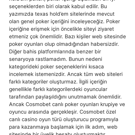
seçeneklerden biri olarak kabul edilir. Bu
yazımızda texas hold’em sitelerinde mevcut
olan genel poker içeriğini inceleyeceğiz. Poker
içeriğine erişmek için öncelikle siteyi ziyaret
etmeniz çok önemlidir. Bazı kişiler web sitesinde
poker oyunları olup olmadığından habersizdir.
Diğer bahis platformlarında benzer bir
senaryoya rastlamadım. Bunun nedeni
kategorideki poker seçeneklerini kısaca
incelemek istemenizdir. Ancak tüm web siteleri
farklı kategoriler oluşturmaz. İlgili içeriğin
genellikle farklı kategorilerdeki oyuncular
tarafından paylaşıldığını unutmamak önemlidir.
Ancak Cosmobet canlı poker oyunları krupiye ve
oyuncu arasında gerçekleşir. Cosmobet özel
canlı casino oyun türü oluşturucu programıyla
para kazanmaya başlamak için ilk adım, web
sitesinde bir üyelik hesabı oluşturmaktır.