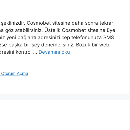
şeklinizdir. Cosmobet sitesine daha sonra tekrar
a göz atabilirsiniz. Üstelik Cosmobet sitesine üye
iz yeni bağlantı adresinizi cep telefonunuza SMS
zse başka bir şey denemelisiniz. Bozuk bir web
adresini kontrol …
Devamını oku
 Oturum Açma