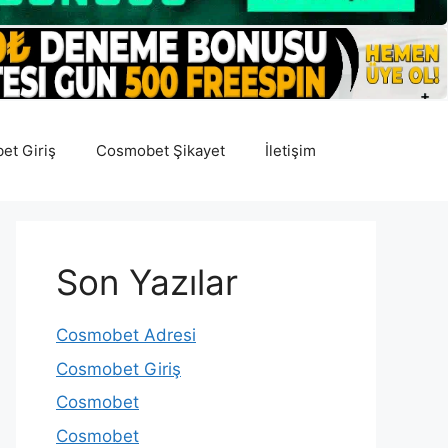
et Giriş
Cosmobet Şikayet
İletişim
Son Yazılar
Cosmobet Adresi
Cosmobet Giriş
Cosmobet
Cosmobet