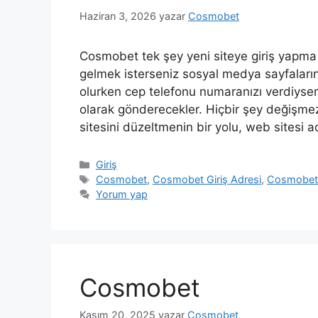
Haziran 3, 2026
yazar
Cosmobet
Cosmobet tek şey yeni siteye giriş yapma 
gelmek isterseniz sosyal medya sayfaların
olurken cep telefonu numaranızı verdiysen
olarak gönderecekler. Hiçbir şey değişme
sitesini düzeltmenin bir yolu, web sitesi 
Kategoriler
Giriş
Etiketler
Cosmobet
,
Cosmobet Giriş Adresi
,
Cosmobet
Yorum yap
Cosmobet
Kasım 20, 2025
yazar
Cosmobet