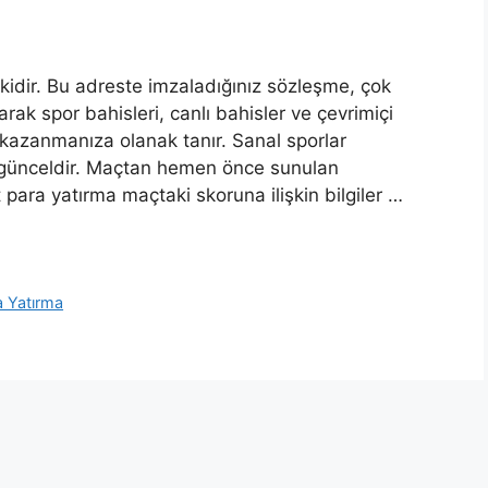
kidir. Bu adreste imzaladığınız sözleşme, çok
yarak spor bahisleri, canlı bahisler ve çevrimiçi
ra kazanmanıza olanak tanır. Sanal sporlar
e günceldir. Maçtan hemen önce sunulan
 para yatırma maçtaki skoruna ilişkin bilgiler …
 Yatırma