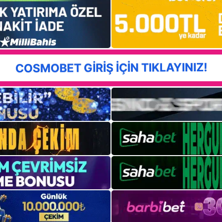
COSMOBET GİRİŞ İÇİN TIKLAYINIZ!