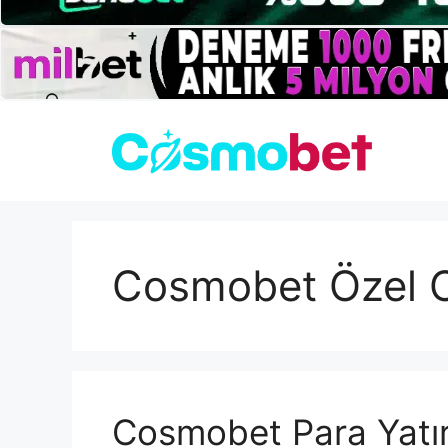
İçeriğe
atla
Cosmobet Özel Or
Cosmobet Para Yatı