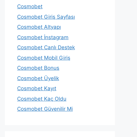
Cosmobet
Cosmobet Giriş Sayfası
Cosmobet Altyapı
Cosmobet İnstagram
Cosmobet Canlı Destek
Cosmobet Mobil Giriş
Cosmobet Bonus
Cosmobet Üyelik
Cosmobet Kayıt
Cosmobet Kaç Oldu
Cosmobet Güvenilir Mi