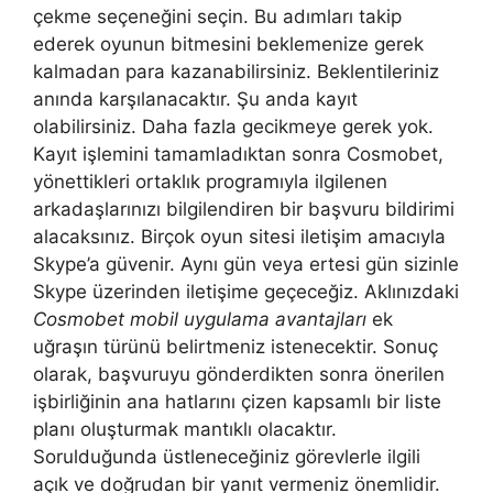
çekme seçeneğini seçin. Bu adımları takip
ederek oyunun bitmesini beklemenize gerek
kalmadan para kazanabilirsiniz. Beklentileriniz
anında karşılanacaktır. Şu anda kayıt
olabilirsiniz. Daha fazla gecikmeye gerek yok.
Kayıt işlemini tamamladıktan sonra Cosmobet,
yönettikleri ortaklık programıyla ilgilenen
arkadaşlarınızı bilgilendiren bir başvuru bildirimi
alacaksınız. Birçok oyun sitesi iletişim amacıyla
Skype’a güvenir. Aynı gün veya ertesi gün sizinle
Skype üzerinden iletişime geçeceğiz. Aklınızdaki
Cosmobet mobil uygulama avantajları
ek
uğraşın türünü belirtmeniz istenecektir. Sonuç
olarak, başvuruyu gönderdikten sonra önerilen
işbirliğinin ana hatlarını çizen kapsamlı bir liste
planı oluşturmak mantıklı olacaktır.
Sorulduğunda üstleneceğiniz görevlerle ilgili
açık ve doğrudan bir yanıt vermeniz önemlidir.