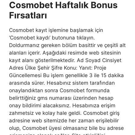
Cosmobet Haftalık Bonus
Fırsatları
Cosmobet kayıt işlemine başlamak için
‘Cosmobet kaydı’ butonuna tıklayın.
Doldurmanız gereken bölüm basittir ve çeşitli alt
alanları içerir. Aşağıdaki resimde web sitesinin
kayıt alanı gösterilmektedir. Ad Soyad Cinsiyet
Adres Ülke Şehir Şifre Konu: Yanıt: Proje
Güncellemesi Bu işlem genellikle 3 ile 15 dakika
arasında sürer. Hesabınız sistem tarafından
onaylandıktan sonra Cosmobet formunda
belirttiğiniz gms numarası üzerinden hesap
onay bildirimi alacaksınız. Hesabınıza erişim
zahmetsiz ve kolay hale geldi. Cosmobet giriş
adresine web sitemizde her zaman erişilebilir
olup, Cosmobet üyesi olmasanız bile bu adrese