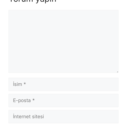
Yorum
İsim
E-
posta
İnternet
sitesi