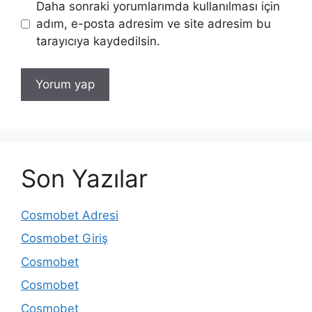
Daha sonraki yorumlarımda kullanılması için
adım, e-posta adresim ve site adresim bu
tarayıcıya kaydedilsin.
Son Yazılar
Cosmobet Adresi
Cosmobet Giriş
Cosmobet
Cosmobet
Cosmobet