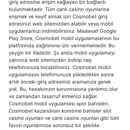
giriş adresine erişim sağlayan bir bağlantı
bulunmaktadır. Tüm canlı casino oyunlarına
erişmek ve keyif almak için Cosmobet giriş
adresinizi web sitemizden alabilir veya mobil
uygulamamızı indirebilirsiniz. Maalesef Google
Play Store, Cosmobet mobil uygulamalarının bu
platformda dağıtımına izin vermemektedir. Bu
yaygın bir ifadedir. Şu anda mobil uygulamayı
yalnızca web sitemizden indirip cep
telefonunuza kurabilirsiniz. Cosmobet mobil
uygulamasını telefonunuza yükledikten sonra
artık önceki giriş adresinizi aramanıza gerek
yok. Bu, hesabınızın korunmasına yardımcı olur
ve zamandan tasarruf etmenizi sağlar.
Cosmobet mobil uygulaması spor bahisleri,
Cosmobet kazandıran kombine bahisler
slot
casino oyunları ve canlı casino oyunları gibi tüm
favori oyunlarınıza sorunsuz bir şekilde