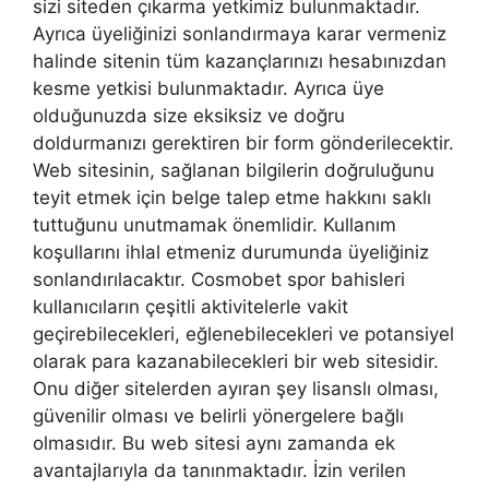
sizi siteden çıkarma yetkimiz bulunmaktadır.
Ayrıca üyeliğinizi sonlandırmaya karar vermeniz
halinde sitenin tüm kazançlarınızı hesabınızdan
kesme yetkisi bulunmaktadır. Ayrıca üye
olduğunuzda size eksiksiz ve doğru
doldurmanızı gerektiren bir form gönderilecektir.
Web sitesinin, sağlanan bilgilerin doğruluğunu
teyit etmek için belge talep etme hakkını saklı
tuttuğunu unutmamak önemlidir. Kullanım
koşullarını ihlal etmeniz durumunda üyeliğiniz
sonlandırılacaktır. Cosmobet spor bahisleri
kullanıcıların çeşitli aktivitelerle vakit
geçirebilecekleri, eğlenebilecekleri ve potansiyel
olarak para kazanabilecekleri bir web sitesidir.
Onu diğer sitelerden ayıran şey lisanslı olması,
güvenilir olması ve belirli yönergelere bağlı
olmasıdır. Bu web sitesi aynı zamanda ek
avantajlarıyla da tanınmaktadır. İzin verilen