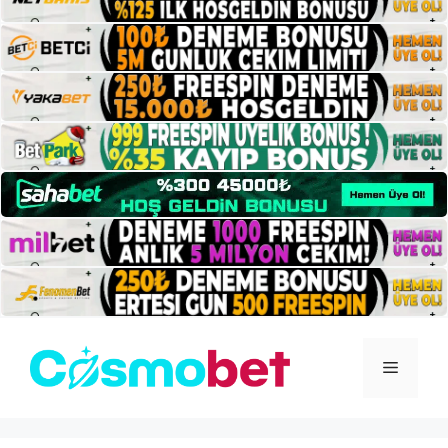
İçeriğe
atla
Menü