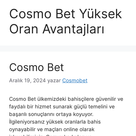
Cosmo Bet Yüksek
Oran Avantajları
Cosmo Bet
Aralık 19, 2024
yazar
Cosmobet
Cosmo Bet ülkemizdeki bahisçilere güvenilir ve
faydalı bir hizmet sunarak güçlü temelini ve
başarılı sonuçlarını ortaya koyuyor.
İlgileniyorsanız yüksek oranlarla bahis
oynayabilir ve maçları online olarak