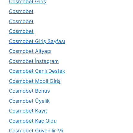
Cosmobet Giriş
Cosmobet
Cosmobet
Cosmobet
Cosmobet Giriş Sayfası
Cosmobet Altyapı
Cosmobet İnstagram
Cosmobet Canlı Destek
Cosmobet Mobil Giriş
Cosmobet Bonus
Cosmobet Üyelik
Cosmobet Kayıt
Cosmobet Kaç Oldu
Cosmobet Güvenilir Mi