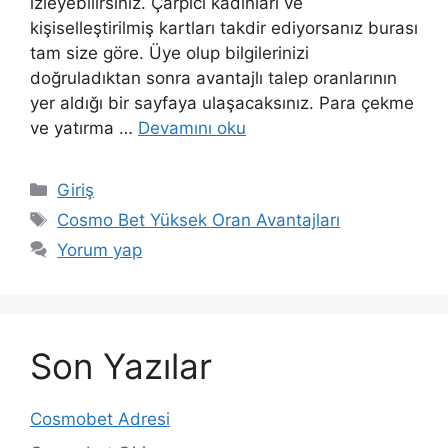
izleyebilirsiniz. Çarpıcı kadınları ve
kişiselleştirilmiş kartları takdir ediyorsanız burası
tam size göre. Üye olup bilgilerinizi
doğruladıktan sonra avantajlı talep oranlarının
yer aldığı bir sayfaya ulaşacaksınız. Para çekme
ve yatırma …
Devamını oku
Kategoriler
Giriş
Etiketler
Cosmo Bet Yüksek Oran Avantajları
Yorum yap
Son Yazılar
Cosmobet Adresi